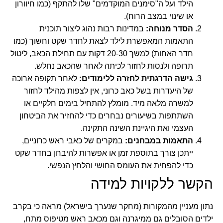
הילד ועל ה"סימנים המוקדמים" שלו להתקף (כמו חיוורון
או שינוי במצב הרוח).
הסדר מנוחה:
במדינות רבות נהוג ליצור תוכנית
התאמות המאפשרת לילד לצאת לחדר שקט וחשוך (כמו
חדר האחות) למשך 20-30 דקות עם תחילת הכאב, ליטול
תרופה ולנסות לחזור לכיתה לאחר שהכאב נחלש.
גישה הדרגתית לחזרה ללימודים:
לאחר תקופה ארוכה
של היעדרות בשל כאב כרוני, אין לצפות מהילד לחזור
למשרה מלאה מיד. מומלץ להתחיל בימים חלקיים או
השתתפות בשיעורים נבחרים כדי להחזיר את הביטחון
העצמי ואת היגיינת השינה התקינה.
התאמות במבחנים:
במקרים של כאבי ראש כרוניים,
ייתכן צורך בתוספת זמן או אפשרות להיבחן בחדר שקט
כדי להפחית את העומס החושי והלחץ הנפשי.
הקשר ללקויות למידה
נתון מעניין מהמקורות (מחקר שנערך בישראל) מראה כי בקרב
ילדים הסובלים גם ממיגרנה וגם מכאב ראש מטיפוס מתח,