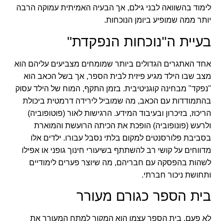
לימוד בהשוואה לבני גילם, אך הבעיה האמיתית עמוקה הרבה
יותר ממה שמופיע ביומן הנוכחות.
בעיית ה"נוכחות הנפקדת"
אחד האתגרים הגדולים ביותר שמומחים מצביעים עליהם הוא
מצב שבו הילד מגיע פיזית לבית הספר, אך בשל הכאב הוא
"נפקד" מבחינה קוגניטיבית. בזמן התקף, המוח של הילד עסוק
בהתמודדות עם הכאב, מה שמוביל לירידה דרמטית ביכולת
הריכוז, בזיכרון ובעיבוד המידע. הרגישות לאור (פוטופוביה)
ולרעש (פונופוביה) הופכת את הכיתה הרועשת והמוארת
בסביבת פלורסנטים למקום בלתי נסבל עבורו. ילדים אלו
מדווחים על קושי רב להשתתף בשיעורי חינוך גופני או אפילו
לשהות בהפסקה עם חבריהם, מה שיוצר פערים לימודיים
ותחושת ניכור חברתי.
בית הספר כגורם מעורר
לא פעם, בית הספר עצמו הוא המקור למתח המעורר את