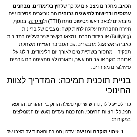
הכאב. מחקרים מצביעים על כך ש
לחץ בלימודים, מבחנים
עמוסים ודרישות להישגים גבוהים
הם טריגרים פסיכולוגיים
מובהקים לכאב ראש מטיפוס מתח (TTH) ול
מיגרנה
. בנוסף,
הזירה החברתית עלולה להיות קשה: מצבים של בריונות
(Bullying) או בידוד חברתי נמצאו בקשר ישיר לעלייה בתדירות
כאבי הראש אצל מתבגרים. גם הסביבה הפיזית משחקת
תפקיד – מחסור בשתיית מים לאורך יום הלימודים, דילוג על
ארוחת בוקר או ארוחת עשר, ותאורה לא מתאימה הם גורמים
פיזיולוגיים מעוררים.
בניית תוכנית תמיכה: המדריך לצוות
החינוכי
כדי לסייע לילד, נדרש שיתוף פעולה הדוק בין ההורים, הרופא
המטפל והצוות החינוכי. הנה כמה צעדים מעשיים המומלצים
במקורות:
זיהוי מוקדם ומניעה:
עדכון המורה והאחות על מצבו של