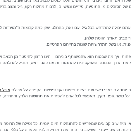
של הראש. ההבדלים בין המיחושים הללו יכולים לנבוע מגורמים שונים, כאשר 
 של הסובלים מן התופעה, פיזיים ונפשיים, לרבות מחלות רקע, גיל ומצב בריאו
תם יכולה להתרחש בכל גיל. עם זאת, בהחלט ישנן כמה קבוצות ה"מועדות לפ
ר סביב תאריך הווסת שלהן.
נית, או בשל התרחשויות שונות בחייהם הפרטיים.
פחות, אך מה שבטוח הוא שהמשותף ביניהם – הינו הרצון להיפטר מן הכאב ו
מציאת הדרך הנבונה והאפקטיבית להתמודדות עם כאבי ראש, תוביל להחלמה 
בה יותר עם כאבי ראש ועם בעיות פיזיות ואף נפשיות. הקפדה על אכילת
אוכל ב
 על כושר גופני תקין, תאפשר לכל אדם להפחית את תחושות הלחץ והחרדה, 
 מיחושים קבועים שמפריעים להתנהלות היום-יומית. כל נטילה של תרופה מוטב
יכות מרשם ייעודי. השילוב בין התרופה המדויקת לבין הקפדה על כללי הבריאו