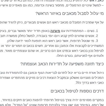
כאב ראש
יכול להופיע בכמה וכמה עוצמות ודרגות, כמו גם באיזורים שונים 
– למשל שינויים הורמונליים, מחסור בשינה וכדומה, כמו גם מאפיינים אישיים
מי עלול לסבול מכאבים באיזור הראש?
על אף שמרבית הסובלים מכאבי ראש הם אנשים מבוגרים, ניתן להגיד שהופע
נשים – המתמודדות עם
מיגרנה
באופן תדיר יותר מאשר גברים, בעיק
אנשים שחווים לחץ קבוע ויום-יומי בעבודה, למשל כחלק ממשרה תובע
מי שנוטל תרופות, אשר כאב ראש הוא תופעת לוואי ידועה שלהן.
המשתייכים לקבוצות אלו וכמובן גם אחרים, חשים בכאבים חמורים יותר או 
לטיפול נכון בכאבי ראש ובפרט אם הם כרוניים, או שהם עוצמתיים מאוד. 
ולעתים אף למניעתם, בטרם החלו.
כיצד תזונה משפיעה על תדירות הכאב ועוצמתו?
ניהול אורח חיים בריא יכול לתרום לבריאות הגוף וכמובן גם להתמודדות טו
המכילים מגנזיום ואשלגן ובמקביל הוצאת רכיבים מזיקים מהתפריט ושמירה
כאבי ראש בדרך כלל.
דרכים נוספות לטיפול בכאבים
במקרים מסוימים יהיה צורך בטיפול תרופתי להפגת כאבים חזקים במיוחד, או
של רופא, במיוחד אם ישנו צורך בלקיחת תרופות שאינן "על המדף", אלא מצר