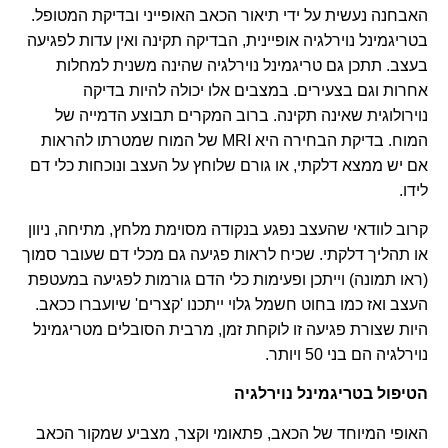
האבחנה נעשית על ידי תיאור הכאב האופייני ובדיקת המטופל.
בטריגמינל נוירלגיה אופיינית, הבדיקה תקינה ואין עדות לפגיעה
בעצב. תתכן גם טריגמינל נוירלגיה שהינה משנית למחלות
אחרות וגם בצעירים. במצבים אלו יכולה להיות בדיקה
נוירולוגית שאינה תקינה.
ברוב המקרים תבוצע הדמייה של
המוח. בדיקת הבחירה היא MRI של המוח שמטרתו להראות
אם יש ממצא דלקתי, או גורם שלוחץ על העצב ונוכחות כלי דם
לידו.
קרוב לוודאי שהעצב נפגע בנקודה מסוימת מלחץ, מתיחה, ניוון
או תהליך דלקתי. שכיח לראות פגיעה גם מכלי דם שעובר סמוך
(ראו תמונה) וייתכן ופעימות כלי הדם גורמות לפגיעה במעטפת
העצב ואז כמו בחוט חשמל גלוי ייתכנו 'קצרים' שיועברו ככאב.
היות שצורת פגיעה זו לוקחת זמן, מרבית הסובלים מטריגמינל
נוירלגיה הם בני 50 ויותר.
הטיפול בטריגמינל נוירלגיה
האופי המיוחד של הכאב, פתאומי וקצר, מצביע שמקור הכאב