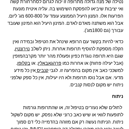
נטילה של מנה גדולה מתרופה זו יכוה לגרום לסחרחורת קשה
ואי יציבות שיביאו להפסקת השימוש בה. עליה איטית מונעת
הפרעות אלו. המנון היעיל הממוצע עומד על 600-800 מג' ליום.
אבל הוא משתנה מאדם לאדם. המינון היעיל הוא המינון שעובד
עבורך (גם 1800מג').
כדאי להיות בקשר עם הרופא שינהל את הטיפול ובמידה ואין
הקלה מספקת להוסיף תרופות אחרות. ניתן לשלב
נוירונטין
,
שגם היא תרופה נוגדת כפיון ופעולת מהר יותר מקרבהמזפין
(אבל יעילה פחות) או אחרות כמו
פרהגאבאלין
. או
בקלופן
.
למשככי כאב אין מקום בהפרעה זו.
לגבי
קנביס
אין כל מידע
מדעי. אם אבל נוסו תרופות ולא היו יעילות, אין כל ספק שלפני
ניתוח יש מקום לנסות קנביס.
ניתוח
לחולים שלא נעזרים בטיפול זה, או שהתרופות גורמות
לתופעות לוואי או שיש כאב כרוני שלא נפסק, יש מקום לשקול
ניתוח. הניתוח נעשה רק אם מזוהה בהדמייה כלי דם סמוך