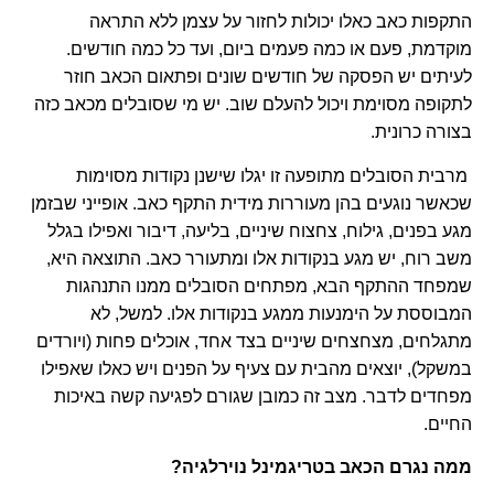
התקפות כאב כאלו יכולות לחזור על עצמן ללא התראה
מוקדמת, פעם או כמה פעמים ביום, ועד כל כמה חודשים.
לעיתים יש הפסקה של חודשים שונים ופתאום הכאב חוזר
לתקופה מסוימת ויכול להעלם שוב. יש מי שסובלים מכאב כזה
בצורה כרונית.
מרבית הסובלים מתופעה זו יגלו שישנן נקודות מסוימות
שכאשר נוגעים בהן מעוררות מידית התקף כאב. אופייני שבזמן
מגע בפנים, גילוח, צחצוח שיניים, בליעה, דיבור ואפילו בגלל
משב רוח, יש מגע בנקודות אלו ומתעורר כאב. התוצאה היא,
שמפחד ההתקף הבא, מפתחים הסובלים ממנו התנהגות
המבוססת על הימנעות ממגע בנקודות אלו. למשל, לא
מתגלחים, מצחצחים שיניים בצד אחד, אוכלים פחות (ויורדים
במשקל), יוצאים מהבית עם צעיף על הפנים ויש כאלו שאפילו
מפחדים לדבר. מצב זה כמובן שגורם לפגיעה קשה באיכות
החיים.
ממה נגרם הכאב בטריגמינל נוירלגיה?