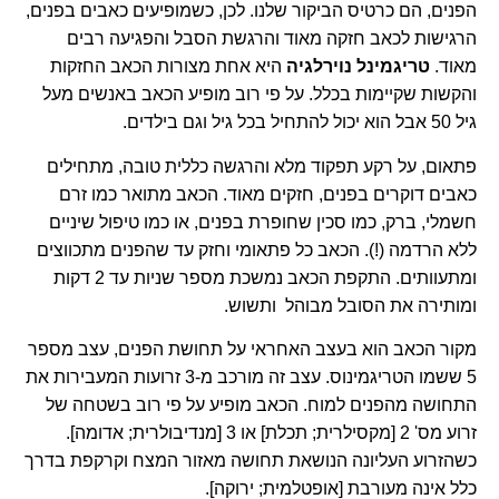
הפנים, הם כרטיס הביקור שלנו. לכן, כשמופיעים כאבים בפנים,
הרגישות לכאב חזקה מאוד והרגשת הסבל והפגיעה רבים
מאוד.
טריגמינל נוירלגיה
היא אחת מצורות הכאב החזקות
והקשות שקיימות בכלל. על פי רוב מופיע הכאב באנשים מעל
גיל 50 אבל הוא יכול להתחיל בכל גיל וגם בילדים.
פתאום, על רקע תפקוד מלא והרגשה כללית טובה, מתחילים
כאבים דוקרים בפנים, חזקים מאוד. הכאב מתואר כמו זרם
חשמלי, ברק, כמו סכין שחופרת בפנים, או כמו טיפול שיניים
ללא הרדמה (!). הכאב כל פתאומי וחזק עד שהפנים מתכווצים
ומתעוותים. התקפת הכאב נמשכת מספר שניות עד 2 דקות
ומותירה את הסובל מבוהל ותשוש.
מקור הכאב הוא בעצב האחראי על תחושת הפנים, עצב מספר
5 ששמו הטריגמינוס. עצב זה מורכב מ-3 זרועות המעבירות את
התחושה מהפנים למוח. הכאב מופיע על פי רוב בשטחה של
זרוע מס' 2 [מקסילרית; תכלת] או 3 [מנדיבולרית; אדומה].
כשהזרוע העליונה הנושאת תחושה מאזור המצח וקרקפת בדרך
כלל אינה מעורבת [אופטלמית; ירוקה].