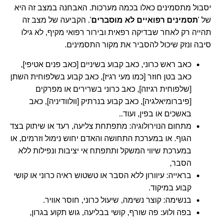
יסבול מתסמינים כאלו בכמה מערכות. האבחנה במצב זה היא
של '
תסמינים רפואיים לא מוסברים
'. הקביעה של מצב זה
תהייה רק לאחר שבדיקה רפאית ובירור רפואי מקיף, לא גילו
סיבה ונזק שיכול להסביר את מקור התסמינים.
כאב ראש כרוני, כאב קבוע בשיניים [כאב פנים אטיפי],
כאב בטן חוזר [כמו מעי רגיז], כאב קבוע בשלפוחית השתן
[שלפוחית רגיזה], כאב כרוני בשרירים או מפרקים
[פיברומיאלגיה], כאב קבוע בנרתיק [וולוודיניה], כאב
באשכים או בפין, ועוד..
מתחום הנוירולוגיה: מתפתחת צליעה, רעד או שיתוק בצד
הגוף. או במערכת התחושה והאדם יחוש נימול וזרמים, או
במערכת שיווי המשקל ותתפתח אי יציבות ונפילות ללא
הסבר,
בראייה: עיוורון ללא הסבר או טשטוש ראיה כרוני או קושי
קבוע במיקוד.
בנשימה: קוצר נשימה, שיעול כרוני, חוסר אוויר.
בפה ולוע: פה שורף, קושי בבליעה, גוש תקוע בגרון,