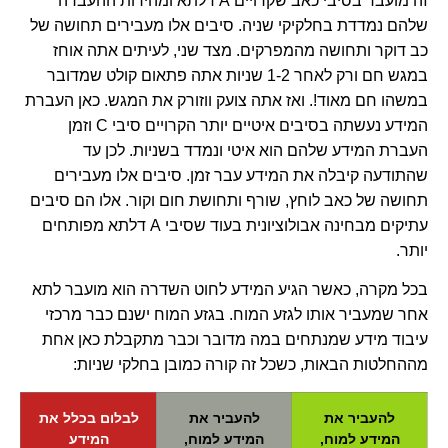
זה מועבר בסיבי כאב שקרויים A דלתא ומהירות ההעברה
שלהם נמדדת בחלקיקי שניה. סיבים אלו מעבירים תחושה של
כב דוקר ותחושה מהמפרקים. מצד שני, לעיתים אתה אוחז
במגש חם ורק לאחר 1-2 שניות אתה פתאום קולט שמדובר
במשהו חם מאוד!. ואז אתה צועק ווזורק את המגש. כאן העברת
המידע נעשתה בסיבים איטיים יותר הקרויים סיבי C וזמן
העברת המידע שלהם הוא איטי ונמדד בשניות. לכן עד
שהתודעה קיבלה את המידע עבר זמן. סיבים אלו מעבירים
תחושה של כאב לוחץ, שורף ותחושת חום וקור. אלו הם סיבים
עתיקים מבחינה אבולוציונית בעוד שסיבי A דלתא מפותחים
יותר.
בכל מקרה, כאשר הגיע המידע לחוט השדרה הוא מועבר לתא
אחר שמעביר אותו לגזע המוח. בגזע המוח ישנם כבר מרכזי
עיבוד מידע שמנתחים במה מדובר וכבר מתקבלת כאן אחת
מההחלטות הבאות, כשכל זה קורה כמובן בחלקי שניות:
להעביר את
להעביר את
לבלום בכלל את
המידע למוח,
המידע למוח,
המידע