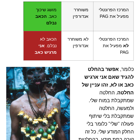
המרכז הפרונטלי
משוחרר
מושג שיכוך
מפעיל את PAG
אנדורפין
כאב.
הכאב
נבלם
המרכז הפרונטלי
לא משוחרר
הכאב לא
לא
מפעיל את
אנדורפין
נבלם.
אני
PAG
מרגיש כאב
כלומר,
אפשר בהחלט
להגיד שאם אני ארגיש
כאב או לא, זהו עניין של
החלטה
. החלטה
שמתקבלת במוח שלי.
ולמעשה, החלטה
שמתקבלת בלי שיתוף
פעולה "שלי" כלומר בלי
החלק המודע שלי. כל זה
קורה בתת מודע. בהחלטות