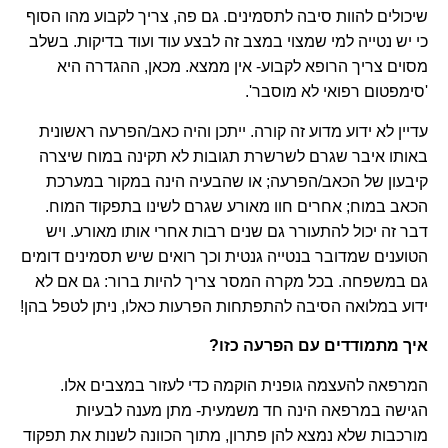
שיכולים להוות סיבה לתסמינים. גם פה, צריך לקבוע מהו הסוף
כי יש נטייה למי שמצוי במצב זה לבצע עוד ועוד בדיקות. בשלב
מסוים צריך הרופא לקבוע- אין ממצא. מכאן, ההגדרה היא
'סימפטום רפואי לא מוסבר'.
עדיין לא ידוע מדוע זה קורה. ייתכן והיה כאב/הפרעה ראשונית
באותו איבר שגרם לשרשרת תגובות לא תקינה במוח שיצרה
קיבעון של הכאב/הפרעה; או שהבעיה הינה במקור במערכת
הכאב במוח; אחרים חוו מאורע שגרם לשינו בתפקוד המוח.
דבר זה יכול להתעורר גם שנים רבות אחרי אותו מאורע. ויש
הטוענים שמדובר בנטייה גנטית וכך רואים שיש תסמינים דומים
גם במשפחה. בכל מקרה המסר צריך להיות ברור: גם אם לא
ידוע במלואה הסיבה להתפתחות הפרעות כאלו, ניתן לטפל בהן!
איך מתמודדים עם הפרעה כזו?
המרפאה להעצמה גופנית הוקמה כדי לעזור במצבים אלו.
הגישה במרפאה הינה חד משמעית- מתן מענה לבעיות
מורכבות שלא נמצא להן פתרון, מתוך הכוונה לשנות את תפקוד