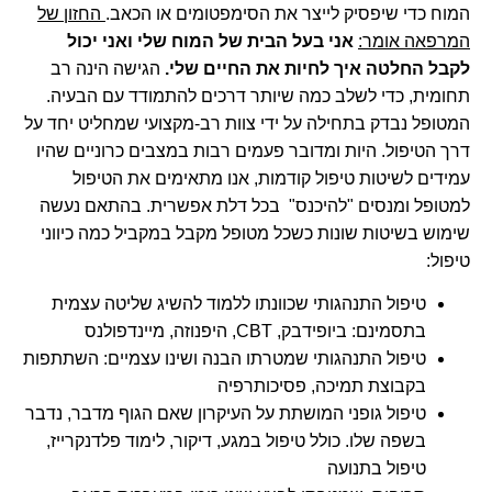
המוח כדי שיפסיק לייצר את הסימפטומים או הכאב.
החזון של
המרפאה אומר:
אני בעל הבית של המוח שלי ואני יכול
לקבל החלטה איך לחיות את החיים שלי.
הגישה הינה רב
תחומית, כדי לשלב כמה שיותר דרכים להתמודד עם הבעיה.
המטופל נבדק בתחילה על ידי צוות רב-מקצועי שמחליט יחד על
דרך הטיפול. היות ומדובר פעמים רבות במצבים כרוניים שהיו
עמידים לשיטות טיפול קודמות, אנו מתאימים את הטיפול
למטופל ומנסים "להיכנס" בכל דלת אפשרית. בהתאם נעשה
שימוש בשיטות שונות כשכל מטופל מקבל במקביל כמה כיווני
טיפול:
טיפול התנהגותי שכוונתו ללמוד להשיג שליטה עצמית
בתסמינם: ביופידבק, CBT, היפנוזה, מיינדפולנס
טיפול התנהגותי שמטרתו הבנה ושינו עצמיים: השתתפות
בקבוצת תמיכה, פסיכותרפיה
טיפול גופני המושתת על העיקרון שאם הגוף מדבר, נדבר
בשפה שלו. כולל טיפול במגע, דיקור, לימוד פלדנקרייז,
טיפול בתנועה