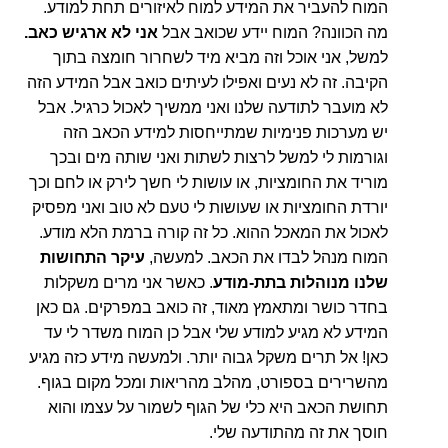
המוח להעביר את המידע למוח לאיזורים תחת למודע.
מה הכוונה? המוח יידע שכואב אבל
אני לא ארגיש כאב.
למשל, אני אוכל וזה מביא מיד לשחרור חומצה בתוך
הקיבה. זה לא נעים ואפילו לעיתים כואב אבל המידע הזה
לא מועבר לתודעה שלנו ואני ממשיך לאכול כרגיל. אבל
יש מערכות פנימיות שמתייחסות למידע הכאב הזה
וגורמות לי למשל לרצות לשתות ואני שותה מים ובכך
מוריד את החומציות, או עושות לי חשך לירק או לחם וכך
יורדת החומציות או שעושות לי טעם לא טוב ואני מפסיק
לאכול את המאכל ההוא. כל זה קורה ברמת הלא מודע.
המוח מנהל לבדו את הכאב. למעשה,
עיקר התחושות
שלנו מנוהלות בתת-מודע
. כאשר אני מרים משקלות
בחדר כושר ומתאמץ מאוד, זה כואב במפרקים. גם כאן
המידע לא מגיע למודע שלי אבל כן המוח משדר לי עד
כאן! אל תרים משקל גבוה יותר. ולמעשה מידע כזה מגיע
מהשרירים בספורט, מהלב מהריאות ומכל מקום בגוף.
תחושת הכאב היא כלי של הגוף לשמור על עצמו והוא
חוסך את זה מהתודעה שלי.