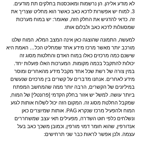
לא מודע אליהן. הן נרשמות ומאוכסנות בחלקים תת מודעים.
3. למוח יש אפשרות לדכא כאב כאשר הוא מחליט שצריך את
זה. כדאי להדגיש את החלק הזה, שאומר: יש במוח מערכות
שמסוגלות לדכא כאב ולבלום אותו.
למעשה, התמונה שהוצגה כאן אינה המצב המלא. המוח שלנו
מורכב יותר מאשר מרכז מידע אחד שמחליט הכל… האמת היא
שישנם כמה מרכזים כאלו במוח האדם והחלטות מסוג זה
יכולות להתקבל בכמה מקומות. המערכות האלו פועלות יחד.
במין צורה של רשת שכל אחד מקבל מידע מהאחרים ומוסר
מידע לאחרים. אנחנו מדברים על קשרים בין מרכזים שנעשים
במיליונים של הקשרים, הרבה יותר ממה שהמחשב המפתח
ביותר עושה. למשל יש אזור בחלק הקדמי [פרונטלי] של המוח,
שמקבל החלטת מסוג זה. המקום הזה יכול לשלוח אותות לגזע
המוח ולהפעיל מרכז שנקרא PAG. אותות שמיוצרים כאן
ונשלחים כלפי חוט השדרה, מפעילים תאי עצב שמשחררים
אנדורפין, שהוא חומר דמוי מורפין, וכמובן משכך כאב בעל
עצמה. ולכן אפשר לראות כבר שני תרחישים: