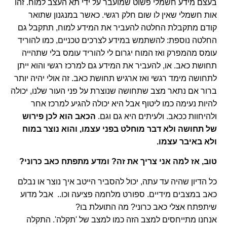
בעצם מידע חשמלי פשוט שמועבר על ידי תא העצב למוח. זהו
אות חשמלי שאין לו שום חלק רגשי. כאשר במנגנון שתואר
קודם מתקבלת החלטה להעביר את המידע למוח, תתקבל גם
החלטה נוספת: להשתמש במידע לצרכים טכניים, כמו להוריד
עומס מהמפרק ואז המוח יגרום לי להוריד עומס בלי שתהייה
תחושת כאב. או, להעביר את המידע גם למרכז רגשי והוא ייתן
לתחושה מימד רגשי ואז ארגיש תחושת כאב. זה אולי יהיה יותר
ברור אם נתאר מצב שתחושה שנוצרת על פני העור שלנו, יכולה
להיות נעימה כמו ליטוף אבל היא יכולה להגיע למרכז אחר
ולהיחוות ככאב. ולעיתים היא גם וגם.
הכאב הוא לכן פירוש
של תחושה ולא דבר מוחלט בפני עצמו, והוא נוצר במוח
ולא באיבר עצמו.
טוב, אז למה אני צריך את זה? ומדע מתפתח כאב כרוני?
כל הדיון שהיה עד עתה, יכול להסביר הייטב איך נוצר או נבלם
כאב במצבים מידיים. ספורט מלחמה פציעה וכו.. אבל מדוע
שיתפתח אצלי כאב כרוני? מה התועלת בו?
אנחנו מתייחסים למצב הזה כמו למצב של 'תקלה'. התקלה