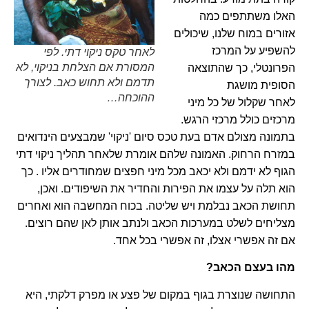
האלו משתתפים כמה
אזורים במוח שלנו, שיכולים
להשפיע על המרכז
לאחר טקס ניקוי דתי. לפי
המסורת אם הצלחת בניקוי, לא
הפרונטלי, כך שהתוצאה
תדמם ולא תחוש כאב. לצורך
הסופית מושגת
ההוכחה…
לאחר שקלול של כל מיני
מרכזים כולל מרכזי הרגש.
בתמונה מצולם אדם בעת טכס סיום 'ניקוי' שמבצעים הינדואים
במזרח הרחוק. האמונה שלהם אומרת שלאחר תהליך ניקוי דתי
הגוף לא ידמם ולא יכאב מכל מיני חפצים שמחודרים אליו . כך
הוא תלה על עצמו את הפירות והחדיר את השיפודים. ואכן,
תחושת הכאב נבלמת ויש שליטה. בכוח המחשבה הוא ואחרים
מצליחים לשלט במערכות הכאב ולנתב אותן לאן שהם רוצים.
אם זה אפשרי אצלו, זה אפשרי בכל אחד.
מהו בעצם הכאב?
התחושה שנוצרת בגוף במקום של פצע או מפרק דלקתי, היא