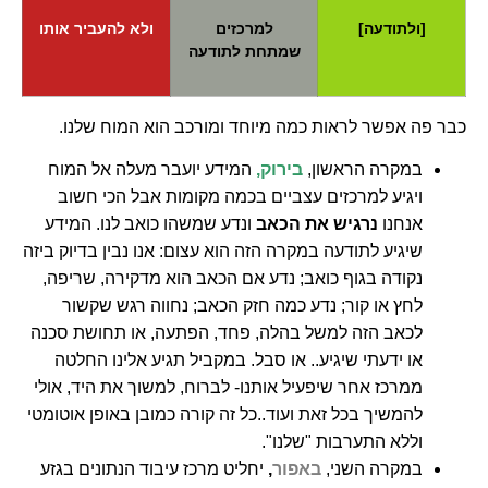
[ולתודעה]
למרכזים
ולא להעביר אותו
שמתחת לתודעה
כבר פה אפשר לראות כמה מיוחד ומורכב הוא המוח שלנו.
במקרה הראשון,
בירוק,
המידע יועבר מעלה אל המוח
ויגיע למרכזים עצביים בכמה מקומות אבל הכי חשוב
אנחנו
נרגיש את הכאב
ונדע שמשהו כואב לנו. המידע
שיגיע לתודעה במקרה הזה הוא עצום: אנו נבין בדיוק ביזה
נקודה בגוף כואב; נדע אם הכאב הוא מדקירה, שריפה,
לחץ או קור; נדע כמה חזק הכאב; נחווה רגש שקשור
לכאב הזה למשל בהלה, פחד, הפתעה, או תחושת סכנה
או ידעתי שיגיע.. או סבל. במקביל תגיע אלינו החלטה
ממרכז אחר שיפעיל אותנו- לברוח, למשוך את היד, אולי
להמשיך בכל זאת ועוד..כל זה קורה כמובן באופן אוטומטי
וללא התערבות "שלנו".
במקרה השני,
באפור
,
יחליט מרכז עיבוד הנתונים בגזע