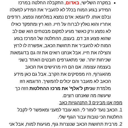
במקרה השלישי,
באדום
, התקבלה החלטה במרכז
המידע בגזע המוח בכלל לא להעביר את המידע למעלה
ובלם אותו. לדוגמא: אדם נמצא במלחמה ונפצע. רודפים
אחריו והוא נאלץ לברוח על חייו. הוא רץ ומתפקד כאילו
לא נפצע ורק כאשר מגיע למקום מבטחים הוא שם לב
שהוא פצוע וזב דם. בעצם, ההחלטה של המרכז בגזע
המוח לא להעביר את תחושת הכאב, אפשרה לו לרוץ
והצילה את חייו. אבל אנחנו רואים את זה גם בדוגמאות
שכיחות יותר. שני מתאגרפים חובטים האחד בשני
בעצמה עצומה. אם הם היו מרגישים את הכאב
מהאגרוף, היו מפסיקים את הקרב. אבל גם כאן מידע
הכאב לא מועבר והם יכולים להמשיך. הדוגמא הזו
מלמדת ש
ניתן ל'אלף' את מרכז ההחלטות
הזה כך
שיעשה מה שאנחנו רוצים.
מפה אנו מבינים 3 התנהגויות כאב
1. הכאב נועד לעזור לי, הוא עובד למעני ומאפשר לי לקבל
החלטות הכי טובות עבור הגוף שלי.
2. מרבית תחושות הכאב שנוצרות גוף, מגיעות למוח, אבל אני