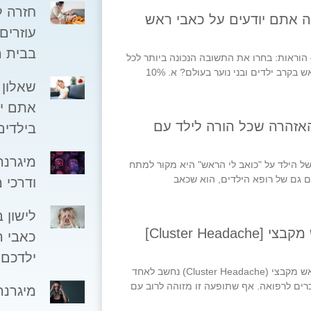
חזרה ל
ה אתם יודעים על כאבי ראש
עוזרים
בבית 
 הוראות: בחרו את התשובה הנכונה ביותר לכל
רב ילדים ובני נוער בעולם? א. 10%
שאלון 
אתם יו
האזהרה שכל הורה לילד עם
בילדי
מיגרנה
של הילד על "כואב לי הראש" היא מקור למתח
ים גם של רופא הילדים, הוא שכאב
ודרכי 
לישון 
"סערה בעין אחת" – כאב ראש מקבצי [Cluster Headache]
כאבי ר
ילדכם
ד"ר אמנון מוסק בעולם כאבי הראש, כאב ראש מקבצי (Cluster Headache) נחשב לאחד
ים לרפואה. אף שתופעה זו מזוהה לרוב עם
מיגרנה