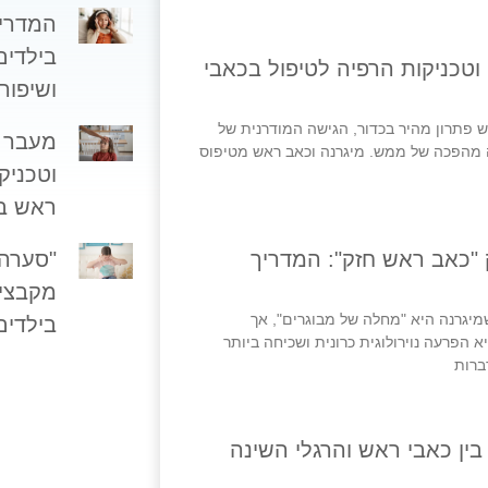
המדריך
בילדים
מעבר לכדור – ביופידבק, CBT וטכניקות הרפיה לטיפול בכאבי
ושיפור
ש פתרון מהיר בכדור, הגישה המודרנית של
ה מהפכה של ממש. מיגרנה וכאב ראש מטיפוס
וטכניק
ראש ב
"סערה 
 "כאב ראש חזק": המדריך
שמיגרנה היא "מחלה של מבוגרים", אך
בילדים
הפרעה נוירולוגית כרונית ושכיחה ביותר
ברות
ין כאבי ראש והרגלי השינה