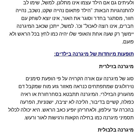
ולעיתים גם אם הילד עצמו אינו מתלונן. למשל, שימו לב
להתנהגויות הבאות: "הילד פתאום נהייה שקט, נשכב, נהייה
חוור, מסתגר בחדר וסוגר את האור, אינו יוצא לשחק עם
חברים, אינו רוצה לאכול" וכו'. למשל, ייתכן שכאב המיגרנה
יימשך רק שעה אחת והאופי שלו יהיה כמו לחץ בכל הראש ולא
פועם.
תופעות מיוחדות של מיגרנה בילדים:
מיגרנה בזילרית
סוג של מיגרנה עם אורה הקרויה על פי הופעת סימנים
נוירולוגים שמתפתחים כנראה מאזור גזע מוח שמקבל דם
מהעורק הבזילרי. המיגרנה תתבטא בסחרחורת או ראיה
כפולה, קשיים בדיבור, הליכה לא יציבה, ישנוניות, הפרעה
בהכרה עד עילפון, ולאחריהן יופיע כאב הראש. היא יכולה לכלול
תסמיני מיגרנה כמו בחילה הקאות ורגישות לאור ורעש.
מיגרנה בלבולית