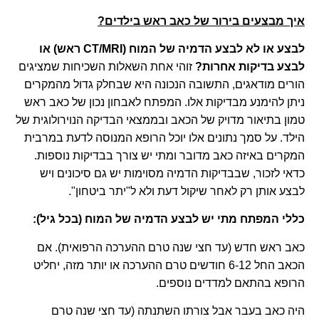
איך מבצעים בירור של כאב ראש בילדים?
לבצע או לא לבצע הדמיה של המוח (CT/MRI ראש) או
לבצע בדיקות אחרות
?
זוהי אחת השאלות השכיחות שמציגים
הורים מודאגים, התשובה הנכונה היא שבחלק גדול מהמקרים
ניתן להימנע מבדיקות אלו. המפתח לאבחון נכון של כאב ראש
טמון בתיאור מדויק של הכאב ובממצאי הבדיקה הנוירולוגית של
הילד. על סמך נתונים אלו יוכל הרופא המנוסה לדעת במרבית
המקרים באיזה כאב מדובר ומתי יש צורך בבדיקות נוספות.
כדאי לזכור, שבבדיקות הדמיה מסוימות יש גם סיכונים ויש
לבצע אותן רק לאחר שיקול דעת ולא ל"יתר ביטחון".
כללי המפתח מתי יש לבצע הדמיה של המוח (בכל גיל):
כאב ראש חדש
(עד חצי שנה טרם ההערכה הרפואית). אם
הכאב החל 6-12 חודשים טרם ההערכה או יותר מזה, יחליט
הרופא בהתאם למדדים נוספים.
היה כאב בעבר אבל צורתו השתנתה
(עד חצי שנה טרם