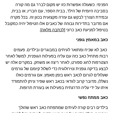
הפנימי. כשעולה אפשרות כזו יש מקום לברר גם מה קורה
בסביבה היומית של הילד, בבית הספר, עם חבריו, או בבית,
ובמידת הצורך לבקש גם עזרה מקצועית בכוון זה. בכל מקרה
אם מדובר בתדירות גבוהה של כאבים אלו הטיפול יהיה כמקובל
בטיפול למניעת כאב כרוני [
לכתבה מלאה
].
כאב במאמץ גופני
כאב לא שכיח ומתואר לעיתים במבוגרים ובילדים. פעמים
רבות מתחיל כאב כזה עם עליה בפעילות הגופנית, למשל לאחר
הצטרפות לחוג ספורט, לאחר ריצה או משחק. במקרים אלה יש
לבצע בדיקה גופנית ונוירולוגית כדי לשלול קיומם של גורמים
שעלולים לגרום לכאב ראש בזמן מאמץ. אם גורמים כאלו
נשללו, מדובר קרוב לוודאי בכאב ראש שפיר וניתן להתמודד
איתו על ידי עליה הדרגתית בפעילות או בעזרת תרופות.
כאב ממתח נפשי
בילדים רבים קורה לעיתים שמתפתח כאב ראש שהולך