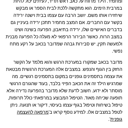
ומחמיר. הילד מדווח על כאב ראש תדיר, לעיתים יכול להיות
במרבית הימים. הוא מתקשה ללכת לבית הספר או מבקש
שיחזירו אותו משם. יושב הרבה עם עצמו בבית וישנה ירידה
בקשר עם החברים. אם המצב מחמיר תתכן ירידה בעיניין גם
בדברים האישיים שלו, ירידה בתיאבון, הפרעה בשינה ושינו
במצב הרוח. כאשר הבירור הרפואי לא מעלה כל הפרעה מבנית
ולמעשה תקין, יש סבירות גבהה שמדובר בכאב על רקע מתח
נפשי.
מדובר בכאב שמקורו במערכת הרגש והוא מלמד על הקשר
החזק בין הגוף והנפש. במצבים אלה המערכת הרגשית מבטאת
את עצמה בתסמינים גופניים במקום בתסמינים רגשיים. מה
שמרגיש הילד זה את הכאב הפיזי בלבד, בעוד שהגורם הרגשי
מוסתר ולא ידוע. חשוב לדעת שלא מדובר בהפרעה נדירה אלא
תופעה שכיחה מאוד. הטיפול המבוצע במרפאתי כולל תרופות,
טיפול בשיחות וטיפול בגוף עצמו בעיסוי, דיקור או תנועה. ניתן
לטפל במצבים אלו. למידע נוסף קראו ב'
מרפאה להעצמה
גופנית
'.