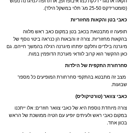
הקאה או נוגדי דלקת כמו איבופרופן, או תרופה למיגרנה ממש
(סומטרידקס 25-50 מג' תלוי במשקל הילד).
כאבי בטן והקאות מחזוריות
תופעה זו
מתבטאת בכאב בטן במקום כאב ראש מלווה
בהקאות מחזוריות. צורה זו והבאות הן כנראה ביטוי נוסף של
מיגרנה בילדים וחלקם יפתחו מיגרנה רגילה בהמשך חייהם. גם
כאן ההקשר הוא קרוב לוודאי מערכת הדופמין במוח.
סחרחורת התקפית של הילדות
מצב זה מתבטא בהתקפי סחרחורת המופיעים כל מספר
שבועות.
כאבי צוואר (טורטיקוליס)
צורה מיוחדת נוספת היא של כאבי צוואר חוזרים: אלו ייתכנו
במקום כאבי ראש ולעיתים יופיע עם הטיה ממושכת של הראש
בכוון אחד.