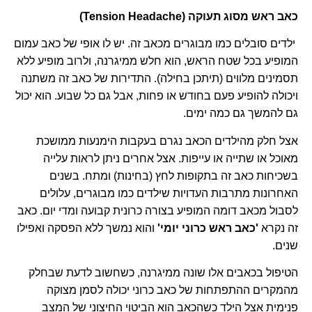
כאב ראש מסוג תעוקה
(Tension Headache)
ילדים סובלים כמו מבוגרים מכאב זה. יש לו אופי של כאב עמום
המופיע בכל שטח הראש, הוא חלש ממיגרנה, ולרוב מופיע ללא
תסמינים מלווים (תיתכן בחילה). התדירות של כאב זה משתנה
ויכולה להופיע פעם בחודש או פחות, אבל גם כל שבוע. הוא יכול
גם להמשך גם כמה ימים.
אצל חלק מהילדים הכאב נגרם בעקבות הימנעות ממושכת
מאוכל או שתייה או עייפות. אצל אחרים ניתן לראות עלייה
בשכיחות כאב זה בתקופות לחץ (בחינות) ומתח. בשנים
האחרונות מתרבות העדויות שילדים כמו מבוגרים, עלולים
לסבול מכאב דומה המופיע בצורה כרונית קבועה ומדי יום. כאב
זה נקרא
'כאב ראש כרוני יומי'
והוא נמשך ללא הפסקה ואפילו
שנים.
הטיפול בכאבים אלו שונה ממיגרנה, כשחשוב לדעת שבחלק
מהמקרים ההתפתחות של כאב כרוני יכולה לסמן מצוקה
פנימית אצל הילד כשהכאב הוא הביטוי החיצוני של המצב