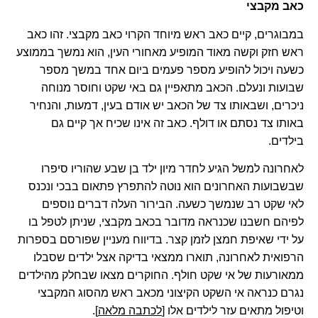
כאב מקבצי
במבוגרים, קיים כאב ראש מיוחד הקרוי כאב מקבצי. זהו כאב
ראש חזק וקשה מאוד המופיע מאחורי העין, הוא נמשך בממוצע
כשעה ויכול להופיע מספר פעמים ביום אחד במשך מספר
שבועות ונעלם. הכאב מתאפיין גם באי שקט וחוסר מנוחה
ניכרים, ושבאותו צד של הכאב יש אודם בעין, דמעות, והנחיר
באותו צד נסתם או דולף. כאב זה אינו שכיח אך קיים גם
בילדים.
לאחרונה למשל הגיע לחדר מיון ילד בן שבע שהוריו סיפרו
שבשבועות האחרונים הוא נוטה להתפרץ פתאום בבכי ונכנס
לאי שקט רב שנמשך כשעה. הבירור העלה דברים נוספים
לפיהם חשבנו שכנראה מדובר בכאב מקבצי, שניתן לטפל בו
על ידי שאיפת חמצן לזמן קצר. בדיווח מעניין שפורסם בספרות
הרפואית לאחרונה, תוארו ממצאי בדיקה אצל ילדים שסבלו
ממאורעות של אי שקט חולף. החוקרים מצאו שבחלק מהילדים
נגרם כנראה אי השקט הקיצוני מכאב ראש מהסוג המקבצי
וטיפול מתאים עזר לילדים אלו [
לכתבה מלאה
].