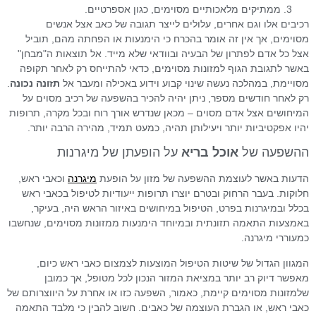
ממתיקים מלאכותיים מסוימים, כגון אספרטיים.
רכיבים אלו וגם אחרים, עלולים לייצר תגובה של כאב אצל אנשים
מסוימים, אך אין זה אומר בהכרח כי הימנעות או הפחתה מהם, תוביל
אצל כל אדם לפתרון של הבעיה ובוודאי שלא מייד. אל תוצאות ה"מבחן"
באשר לתגובת הגוף למזונות מסוימים, כדאי להתייחס רק לאחר תקופה
מסויימת, במהלכה נעשה שינוי קבוע וידוע באכילה ומעבר אל
תזונה נכונה
.
רק לאחר חודשים מספר, ניתן יהיה להכיר בהשפעה של רכיב מסוים על
המיחושים אצל אדם מסוים – מכאן שנדרש אורך רוח ובכל מקרה, תרופות
יהיו אפקטיביות יותר ויעילותן תהיה, כמעט תמיד, מהירה הרבה יותר.
ההשפעה של
אוכל בריא
על הופעתן של מיגרנות
הדעות באשר לעוצמת ההשפעה של מזון על הופעת
מיגרנה
וכאבי ראש,
חלוקות. בעבר הרחוק ובטרם יוצרו תרופות ייעודיות לטיפול בכאבי ראש
בכלל ובמיגרנות בפרט, הטיפול במיחושים באיזור הראש היה, בעיקר,
באמצעות התאמה תזונתית ובמיוחד הימנעות ממזונות מסוימים, שנחשבו
כמעוררי מיגרנה.
המגוון הגדול של שיטות הטיפול המוצעות לצמצום כאבי ראש כיום,
מאפשר דיוק רב יותר במציאת המזור הנכון לכל מטופל, אך כמובן
שלמזונות מסוימים קיימת, כאמור, השפעה כזו או אחרת על היווצרותם של
כאבי ראש, או הגברת העוצמה של כאבים. חשוב להבין כי מלבד התאמה